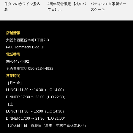
牛タンの赤ワイン煮込
4周年記念限定 【桃のパ
パティシエ自家製チー
み
フェ】…
ズケーキ
店舗情報
大阪市西区靱本町1丁目7-3
PAX Hommachi Bldg. 1F
電話番号
06-6443-4492
予約専用電話 050-3134-4922
営業時間
［月〜金］
LUNCH 11:30 〜 14:30（L.O 14:00）
DINNER 17:30 〜 23:00（L.O 22:30）
［土］
LUNCH 11:30 〜 15:00（L.O 14:30）
DINNER 17:00 〜 21:30（L.O 21:00）
［定休日］日、祝祭日（夏季・年末年始休業あり）