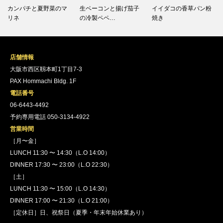
カンパチと夏野菜のマ
生ベーコンと揚げ茄子
イイダコの香草パン粉
リネ
の冷製ペペ…
焼き
店舗情報
大阪市西区靱本町1丁目7-3
PAX Hommachi Bldg. 1F
電話番号
06-6443-4492
予約専用電話 050-3134-4922
営業時間
［月〜金］
LUNCH 11:30 〜 14:30（L.O 14:00）
DINNER 17:30 〜 23:00（L.O 22:30）
［土］
LUNCH 11:30 〜 15:00（L.O 14:30）
DINNER 17:00 〜 21:30（L.O 21:00）
［定休日］日、祝祭日（夏季・年末年始休業あり）