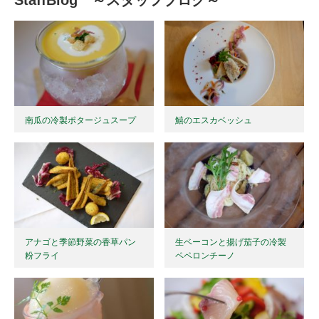
StaffBlog ～スタッフブログ～
南瓜の冷製ポタージュスープ
鱚のエスカベッシュ
アナゴと季節野菜の香草パン
生ベーコンと揚げ茄子の冷製
粉フライ
ペペロンチーノ